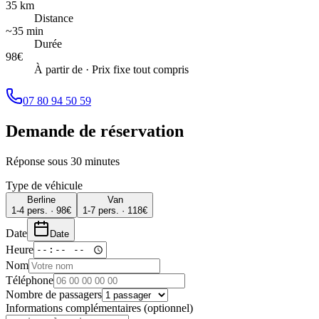
35 km
Distance
~35 min
Durée
98
€
À partir de
·
Prix fixe tout compris
07 80 94 50 59
Demande de réservation
Réponse sous 30 minutes
Type de véhicule
Berline
Van
1-4 pers.
·
98
€
1-7 pers.
·
118
€
Date
Date
Heure
Nom
Téléphone
Nombre de passagers
Informations complémentaires (optionnel)