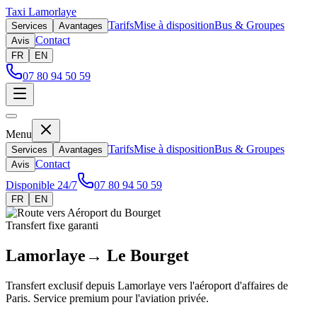
Taxi Lamorlaye
Tarifs
Mise à disposition
Bus & Groupes
Services
Avantages
Contact
Avis
FR
EN
07 80 94 50 59
Menu
Tarifs
Mise à disposition
Bus & Groupes
Services
Avantages
Contact
Avis
Disponible 24/7
07 80 94 50 59
FR
EN
Transfert fixe garanti
Lamorlaye
→
Le Bourget
Transfert exclusif depuis Lamorlaye vers l'aéroport d'affaires de
Paris. Service premium pour l'aviation privée.